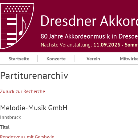
Skip
to
Dresdner Akkord
content
80 Jahre Akkordeonmusik in Dresd
Nächste Veranstaltung:
11.09.2026 ‐ Somm
Startseite
Konzerte
Verein
Mitwirk
Partiturenarchiv
Zurück zur Recherche
Melodie-Musik GmbH
Innsbruck
Titel
Rendezvous mit Gershwin