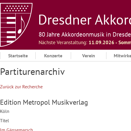
Skip
to
Dresdner Akkord
content
80 Jahre Akkordeonmusik in Dresd
Nächste Veranstaltung:
11.09.2026 ‐ Somm
Startseite
Konzerte
Verein
Mitwirk
Partiturenarchiv
Zurück zur Recherche
Edition Metropol Musikverlag
Köln
Titel
Im Gänsemarsch