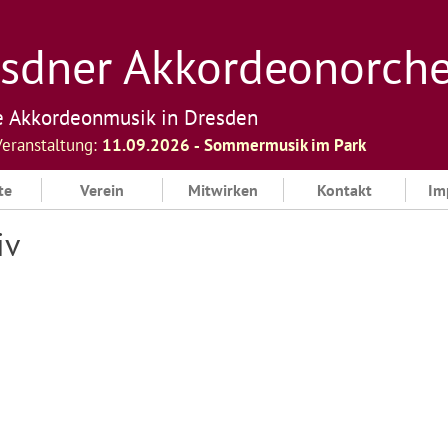
sdner Akkordeonorchest
e Akkordeonmusik in Dresden
Veranstaltung:
11.09.2026 ‐ Sommermusik im Park
te
Verein
Mitwirken
Kontakt
Im
iv