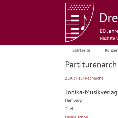
Skip
to
Dre
content
80 Jahr
Nächste 
Startseite
Konzer
Partiturenarch
Zurück zur Recherche
Tonika-Musikverlag
Hamburg
Titel
Danke schön