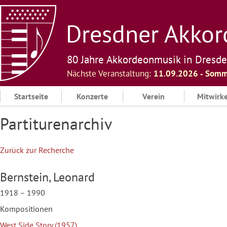
Skip
to
Dresdner Akkord
content
80 Jahre Akkordeonmusik in Dresd
Nächste Veranstaltung:
11.09.2026 ‐ Somm
Startseite
Konzerte
Verein
Mitwirk
Partiturenarchiv
Zurück zur Recherche
Bernstein, Leonard
1918 – 1990
Kompositionen
West Side Story (1957)