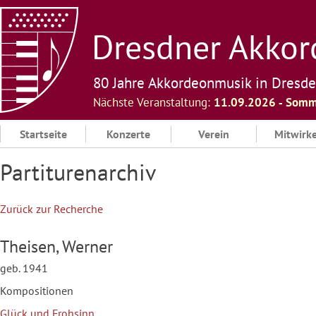
Skip
to
Dresdner Akkord
content
80 Jahre Akkordeonmusik in Dresd
Nächste Veranstaltung:
11.09.2026 ‐ Somm
Startseite
Konzerte
Verein
Mitwirk
Partiturenarchiv
Zurück zur Recherche
Theisen, Werner
geb. 1941
Kompositionen
Glück und Frohsinn