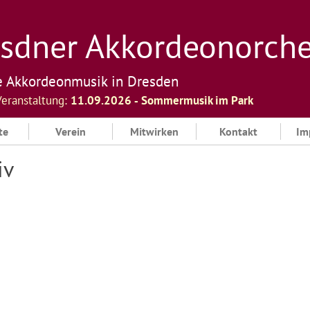
sdner Akkordeonorchest
e Akkordeonmusik in Dresden
Veranstaltung:
11.09.2026 ‐ Sommermusik im Park
te
Verein
Mitwirken
Kontakt
Im
iv