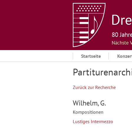
Skip
to
Dre
content
80 Jahr
Nächste 
Startseite
Konzer
Partiturenarch
Zurück zur Recherche
Wilhelm, G.
Kompositionen
Lustiges Intermezzo