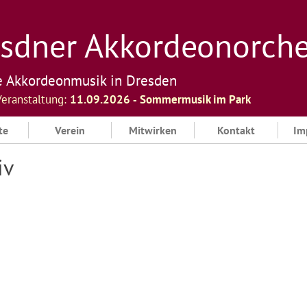
sdner Akkordeonorchest
e Akkordeonmusik in Dresden
Veranstaltung:
11.09.2026 ‐ Sommermusik im Park
te
Verein
Mitwirken
Kontakt
Im
iv