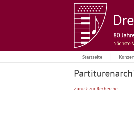
Skip
to
Dre
content
80 Jahr
Nächste 
Startseite
Konzer
Partiturenarch
Zurück zur Recherche