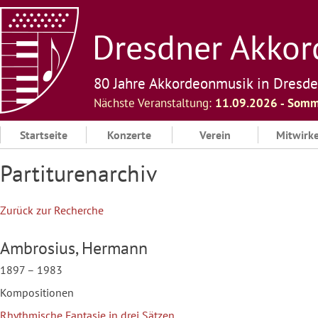
Skip
to
Dresdner Akkord
content
80 Jahre Akkordeonmusik in Dresd
Nächste Veranstaltung:
11.09.2026 ‐ Somm
Startseite
Konzerte
Verein
Mitwirk
Partiturenarchiv
Zurück zur Recherche
Ambrosius, Hermann
1897 – 1983
Kompositionen
Rhythmische Fantasie in drei Sätzen