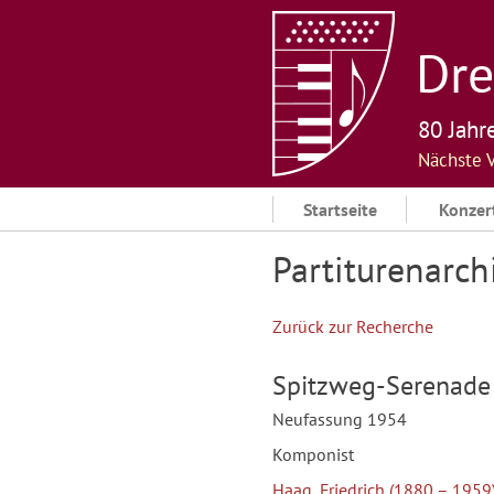
Skip
to
Dre
content
80 Jahr
Nächste 
Startseite
Konzer
Partiturenarch
Zurück zur Recherche
Spitzweg-Serenade
Neufassung 1954
Komponist
Haag, Friedrich (1880 – 1959