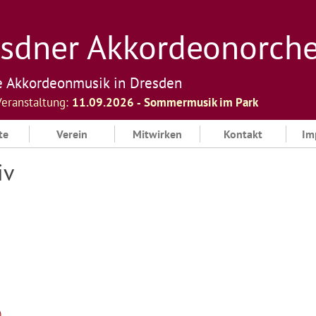
sdner Akkordeonorchest
e Akkordeonmusik in Dresden
Veranstaltung:
11.09.2026 ‐ Sommermusik im Park
te
Verein
Mitwirken
Kontakt
Im
iv
)