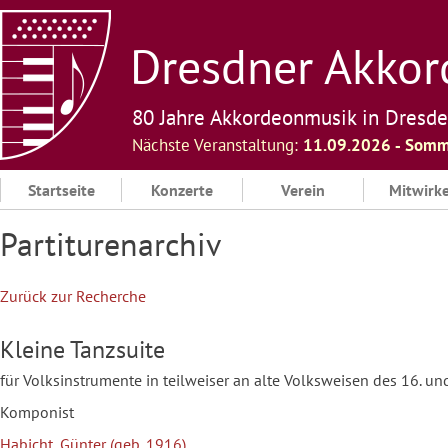
Skip
to
Dresdner Akkord
content
80 Jahre Akkordeonmusik in Dresd
Nächste Veranstaltung:
11.09.2026 ‐ Somm
Startseite
Konzerte
Verein
Mitwirk
Partiturenarchiv
Zurück zur Recherche
Kleine Tanzsuite
für Volksinstrumente in teilweiser an alte Volksweisen des 16. un
Komponist
Habicht, Günter (geb. 1916)