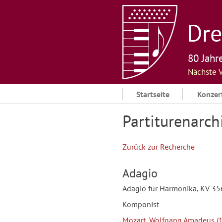
Skip
to
Dre
content
80 Jahr
Nächste 
Startseite
Konzer
Partiturenarch
Zurück zur Recherche
Adagio
Adagio für Harmonika, KV 35
Komponist
Mozart, Wolfgang Amadeus (