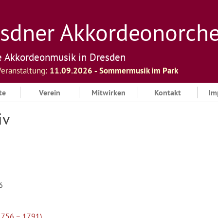
sdner Akkordeonorchest
e Akkordeonmusik in Dresden
Veranstaltung:
11.09.2026 ‐ Sommermusik im Park
te
Verein
Mitwirken
Kontakt
Im
iv
6
1756 – 1791)