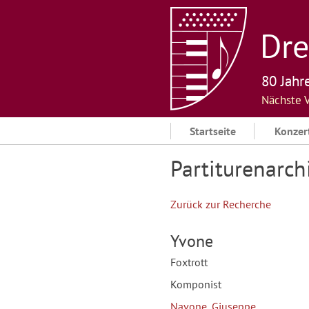
Skip
to
Dre
content
80 Jahr
Nächste 
Startseite
Konzer
Partiturenarch
Zurück zur Recherche
Yvone
Foxtrott
Komponist
Navone, Giuseppe