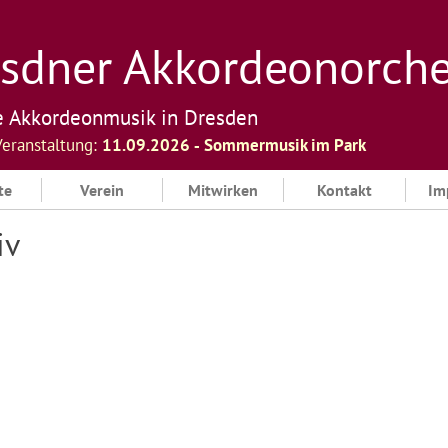
sdner Akkordeonorchest
e Akkordeonmusik in Dresden
Veranstaltung:
11.09.2026 ‐ Sommermusik im Park
te
Verein
Mitwirken
Kontakt
Im
iv