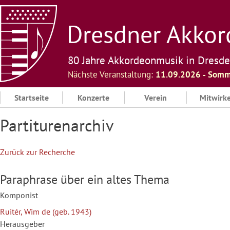
Skip
to
Dresdner Akkord
content
80 Jahre Akkordeonmusik in Dresd
Nächste Veranstaltung:
11.09.2026 ‐ Somm
Startseite
Konzerte
Verein
Mitwirk
Partiturenarchiv
Zurück zur Recherche
Paraphrase über ein altes Thema
Komponist
Ruitér, Wim de (geb. 1943)
Herausgeber