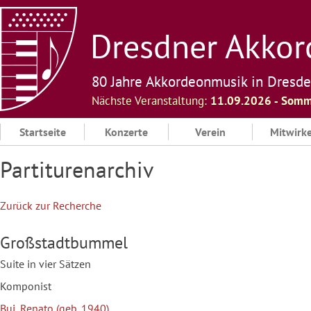
Skip
to
Dresdner Akkord
content
80 Jahre Akkordeonmusik in Dresd
Nächste Veranstaltung:
11.09.2026 ‐ Somm
Startseite
Konzerte
Verein
Mitwirk
Partiturenarchiv
Zurück zur Recherche
Großstadtbummel
Suite in vier Sätzen
Komponist
Bui, Renato (geb. 1940)