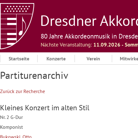
Skip
to
Dresdner Akkord
content
80 Jahre Akkordeonmusik in Dresd
Nächste Veranstaltung:
11.09.2026 ‐ Somm
Startseite
Konzerte
Verein
Mitwirk
Partiturenarchiv
Zurück zur Recherche
Kleines Konzert im alten Stil
Nr. 2 G-Dur
Komponist
Bukowski, Otto