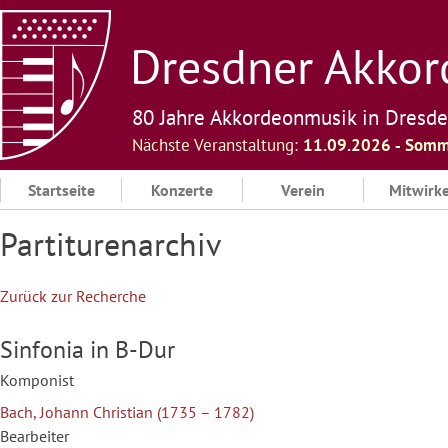
Skip
to
Dresdner Akkord
content
80 Jahre Akkordeonmusik in Dresd
Nächste Veranstaltung:
11.09.2026 ‐ Somm
Startseite
Konzerte
Verein
Mitwirk
Partiturenarchiv
Zurück zur Recherche
Sinfonia in B-Dur
Komponist
Bach, Johann Christian (1735 – 1782)
Bearbeiter