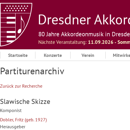
Skip
to
Dresdner Akkord
content
80 Jahre Akkordeonmusik in Dresd
Nächste Veranstaltung:
11.09.2026 ‐ Somm
Startseite
Konzerte
Verein
Mitwirk
Partiturenarchiv
Zurück zur Recherche
Slawische Skizze
Komponist
Dobler, Fritz (geb. 1927)
Herausgeber