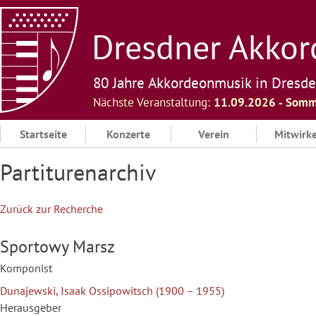
Skip
to
Dresdner Akkord
content
80 Jahre Akkordeonmusik in Dresd
Nächste Veranstaltung:
11.09.2026 ‐ Somm
Startseite
Konzerte
Verein
Mitwirk
Partiturenarchiv
Zurück zur Recherche
Sportowy Marsz
Komponist
Dunajewski, Isaak Ossipowitsch (1900 – 1955)
Herausgeber