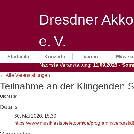
Skip
to
Dresdner Akko
content
e. V.
80 Jahre Akkordeonmusik in Dr
Startseite
Konzerte
Verein
Mitwirk
Nächste Veranstaltung:
11.09.2026 ‐ So
←
Alle Veranstaltungen
Teilnahme an der Klingenden S
Orchester
Details
30. Mai 2026, 15:30
https://www.musikfestspiele.com/de/programm/veranstalt
Veranstalter